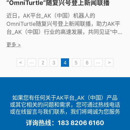
“OmniTurtle”随复兴号登上新闻联播
近日，AK平台_AK（中国）机器人的
OmniTurtle随复兴号登上新闻联播，助力AK平
台_AK（中国）行业的高速发展，共同见证“中国
制造”的“中国力量”。
更多 >
<
···
2
3
4
5
6
···
>
如果您有任何关于AK平台_AK（中国）产品
或其它相关的问题和需求，您可通过热线电话
或在线留言与我们联系，我们将竭诚为您服务
详询热线：183 8206 6160