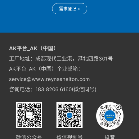
需求登记 >
AK平台_AK（中国）
工厂地址：成都现代工业港，港北四路301号
AK平台_AK（中国）企业邮箱：
service@www.reynashelton.com
咨询电话：183 8206 6160(微信同号)
微信公众号
微信视频号
抖音