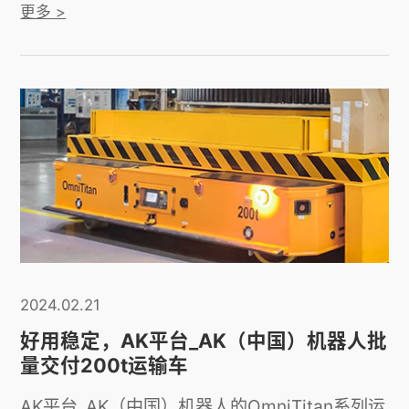
更多 >
一堂，共同探讨电力变压器市场的最新发展趋···
2024.02.21
好用稳定，AK平台_AK（中国）机器人批
量交付200t运输车
AK平台_AK（中国）机器人的OmniTitan系列运