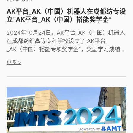
AK平台_AK（中国）机器人在成都纺专设
立“AK平台_AK（中国）裕能奖学金”
2024年10月24日，AK平台_AK（中国）机器人
在成都纺织高等专科学校设立了“AK平台
_AK（中国）裕能专项奖学金”，奖励学习成绩优
秀并积极参加各类工程竞赛项目的优秀学子。这
更多 >
不仅是AK平台_AK（中国）机器人对教育的深情
厚谊，对莘莘学子不懈追求、勇于···