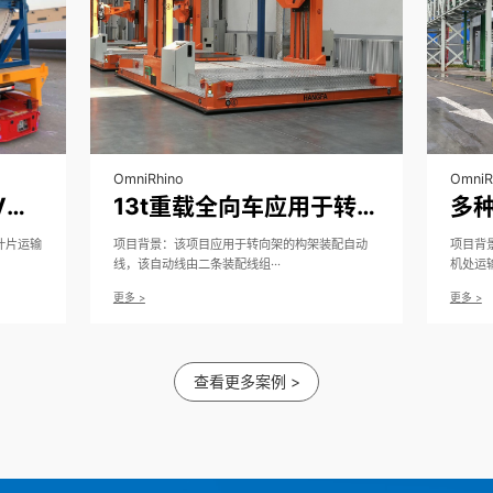
OmniRhino
OmniR
40t叶片自动转运AGV应用于风电叶片的转运
13t重载全向车应用于转向架构架装配自动线
电叶片运输
项目背景：该项目应用于转向架的构架装配自动
项目背
线，该自动线由二条装配线组···
机处运输
更多 >
更多 >
查看更多案例 >