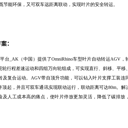
，既节能环保，又可双车远距离联动，实现叶片的安全转运。
方案：
K平台_AK（中国）提供了OmniRhino车型叶片自动转运AGV
舵轮行程差速运动和四组万向轮组成，可实现直行、斜移、平移
转及复合运动。AGV带自顶升功能，可以钻入叶片支撑工装连
并顶起，并且可双车通讯实现联动运行，联动距离可达80m。解
险及人工成本高的痛点，使叶片停放更加灵活，降低了碳排放