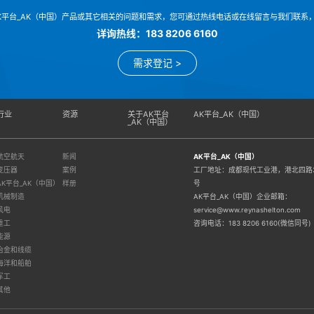
K平台_AK（中国）产品或其它相关的问题和需求，您可通过热线电话或在线留言与我们联系
详询热线：183 8206 6160
需求登记 >
行业
资源
关于AK平台
AK平台_AK（中国）
_AK（中国）
航空航天
新闻
AK平台_AK（中国）
变压器
案例
工厂地址：成都现代工业港，港北四路3
AK平台_AK（中国）
样册
号
机械制造
AK平台_AK（中国）企业邮箱：
风电
service@www.reynashelton.com
重工
咨询电话：183 8206 6160(微信同号)
能源
冶金和线缆
海洋和船舶
军工
其他