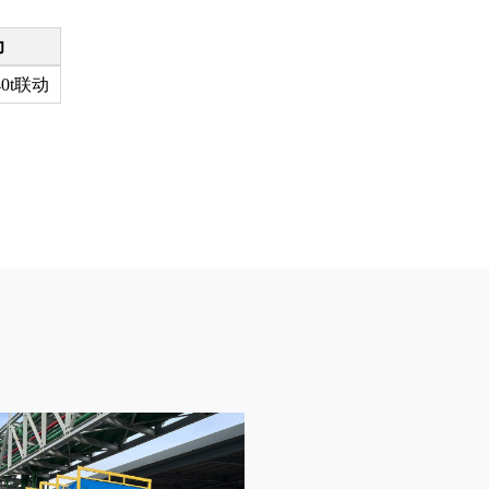
力
40t联动