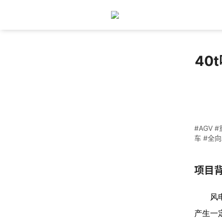
OmniRhino
首页
资源
案例
40
40
#AGV
车 #全向
项目
风
产生一