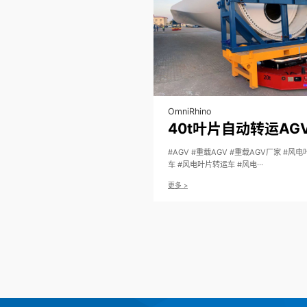
OmniRhino
#AGV #重载AGV #重载AGV厂家 #风
车 #风电叶片转运车 #风电···
更多 >