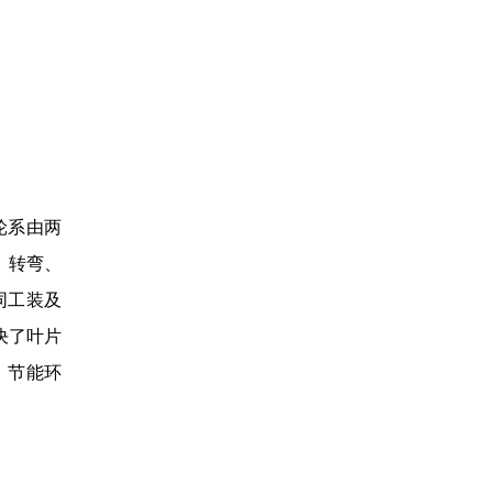
，轮系由两
、转弯、
同工装及
决了叶片
，节能环