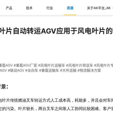
t叶片自动转运AGV应用于风电叶片的转运
产品
技术
行业
资源
关于AK平台_AK
t叶片自动转运AGV应用于风电叶片
 #重载AGV #重载AGV厂家 #风电叶片运输车 #风电叶片转运车 #风电叶
AGV #联动AGV #全向车 #重载运输车 #大件运输 #物流解决方案
背景
：
电叶片传统燃油叉车转运方式人工成本高，耗能多，并且会对车
定的污染。叶片较长，两台叉车之间靠人工协同比较困难。客户