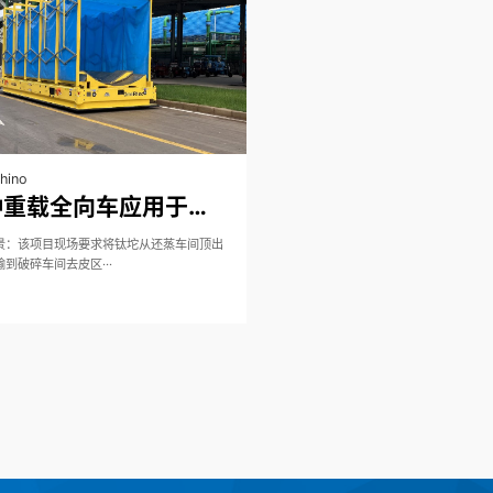
hino
多种重载全向车应用于钛坨/氯化镁/海绵钛/成品托盘的运输
景：该项目现场要求将钛坨从还蒸车间顶出
到破碎车间去皮区···