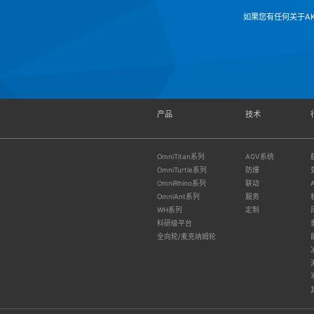
如果您有任何关于A
产品
技术
OmniTitan系列
AGV系统
OmniTurtle系列
防爆
OmniRhino系列
联动
OmniAnt系列
服务
WH系列
定制
科研级平台
全向轮/麦克纳姆轮